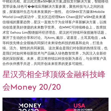
中精彩亮相。星汉此次携eSIM解决方案,虚拟支付解决方案，智能移动
宽带设备,绿色可��续应用解决方案参展，聚焦科技与人之间的连
接，探索循环生态与未来发展的一致性。 在GSMA官方媒体Mobile
World Live的采访中，亚太区总经理Ken Chen提到“eSIM是未来通
信领域的重要趋势，星汉一直致力于为全球客户革新解决方案，以推
动创造更美好便捷的未来数字世界。 在MWC可持续峰会上，首席技
术官 Eehou Lim围绕循环经济理念、星汉的可持续环保措施等话题，
展开了生动的分享和讨论。与Arm, 戴尔，诺基亚，土耳其电信，e&
等科技先锋企业领袖共同探讨未来绿色科技的根基和走向，打造永
续、活力、韧性的共同家园。 这次展会是我们对创新的热情呈现，也
是我们对如何将创新技术与产品融入绿色数智世界，为其注入全新价
值的深刻探索。未来，星汉将持续以科技创新为基石，与全球客户及
合作伙伴携手共进，共同开创未来世界的更多可能性。
星汉亮相全球顶级金融科技峰
会Money 20/20